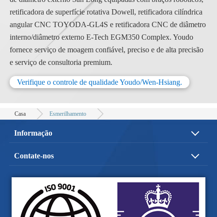
retificadora de superfície rotativa Dowell, retificadora cilíndrica
angular CNC TOYODA-GL4S e retificadora CNC de diâmetro
interno/diâmetro externo E-Tech EGM350 Complex. Youdo
fornece serviço de moagem confiável, preciso e de alta precisão
e serviço de consultoria premium.
Verifique o controle de qualidade Youdo/Wen-Hsiang.
Casa
Esmerilhamento
Informação
Quem Somos
Serviço
Contate-nos
Application
Qualidade
No. 220, Daming Rd., Shengang Dist., Taichung City
E-catálogo
Vídeo
429, Taiwan (R.O.C.)
Fale Conosco
+886-4-2524-2819-20