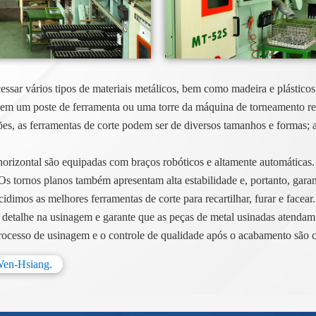
sar vários tipos de materiais metálicos, bem como madeira e plástico
 em um poste de ferramenta ou uma torre da máquina de torneamento re
s, as ferramentas de corte podem ser de diversos tamanhos e formas; a
izontal são equipadas com braços robóticos e altamente automáticas.
Os tornos planos também apresentam alta estabilidade e, portanto, garan
dimos as melhores ferramentas de corte para recartilhar, furar e facear.
detalhe na usinagem e garante que as peças de metal usinadas atendam a
ocesso de usinagem e o controle de qualidade após o acabamento são c
 Wen-Hsiang.