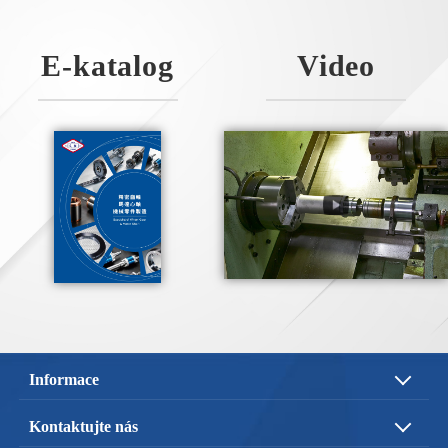
E-katalog
Video
Informace
O nás
Servis
Kontaktujte nás