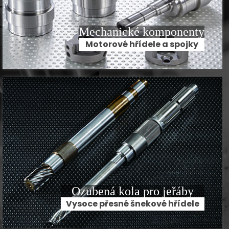
Mechanické komponenty
Motorové hřídele a spojky
Ozubená kola pro jeřáby
Vysoce přesné šnekové hřídele