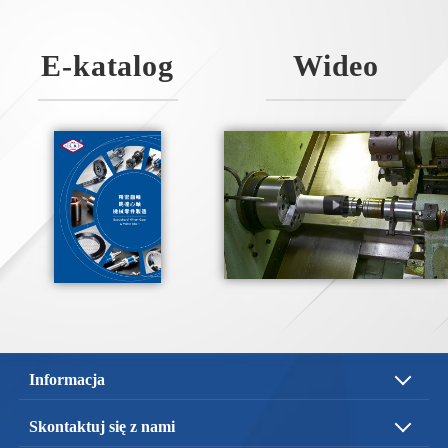
E-katalog
Wideo
Informacja
O nas
Usługa
Skontaktuj się z nami