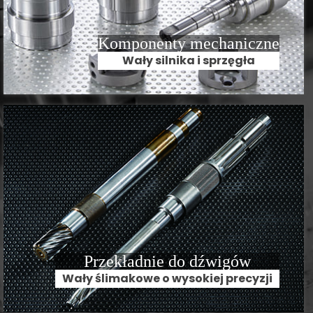
Komponenty mechaniczne
Wały silnika i sprzęgła
Przekładnie do dźwigów
Wały ślimakowe o wysokiej precyzji