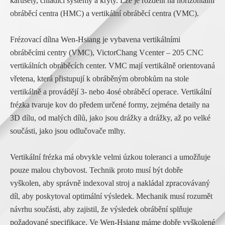
karusely, chladicí systémy a kryty. Lze je rozdělit na horizontální
obráběcí centra (HMC) a vertikální obráběcí centra (VMC).
Frézovací dílna Wen-Hsiang je vybavena vertikálními
obráběcími centry (VMC), VictorChang Vcenter – 205 CNC
vertikálních obráběcích center. VMC mají vertikálně orientovaná
vřetena, která přistupují k obráběným obrobkům na stole
vertikálně a provádějí 3- nebo 4osé obráběcí operace. Vertikální
frézka tvaruje kov do předem určené formy, zejména detaily na
3D dílu, od malých dílů, jako jsou drážky a drážky, až po velké
součásti, jako jsou odlučovače mlhy.
Vertikální frézka má obvykle velmi úzkou toleranci a umožňuje
pouze malou chybovost. Technik proto musí být dobře
vyškolen, aby správně indexoval stroj a nakládal zpracovávaný
díl, aby poskytoval optimální výsledek. Mechanik musí rozumět
návrhu součásti, aby zajistil, že výsledek obrábění splňuje
požadované specifikace. Ve Wen-Hsiang máme dobře vyškolené