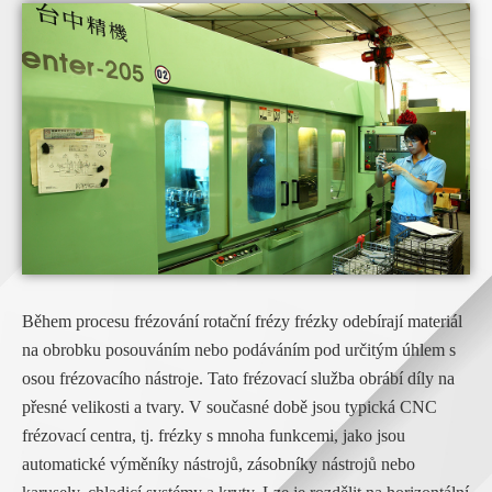
Během procesu frézování rotační frézy frézky odebírají materiál
na obrobku posouváním nebo podáváním pod určitým úhlem s
osou frézovacího nástroje. Tato frézovací služba obrábí díly na
přesné velikosti a tvary. V současné době jsou typická CNC
frézovací centra, tj. frézky s mnoha funkcemi, jako jsou
automatické výměníky nástrojů, zásobníky nástrojů nebo