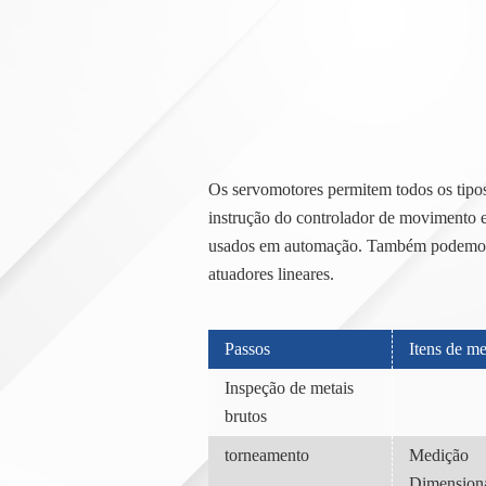
Os servomotores permitem todos os tip
instrução do controlador de movimento e
usados em automação. Também podemos u
atuadores lineares.
Passos
Itens de m
Inspeção de metais
brutos
torneamento
Medição
Dimension