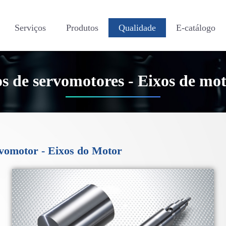
Serviços
Produtos
Qualidade
E-catálogo
s de servomotores - Eixos de mo
vomotor - Eixos do Motor