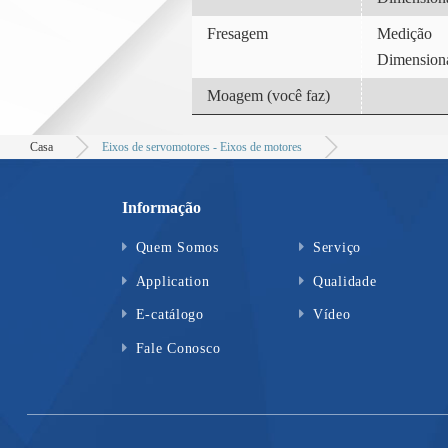
Fresagem
Medição
Dimension
Moagem (você faz)
Casa
Eixos de servomotores - Eixos de motores
Informação
Quem Somos
Serviço
Application
Qualidade
E-catálogo
Vídeo
Fale Conosco