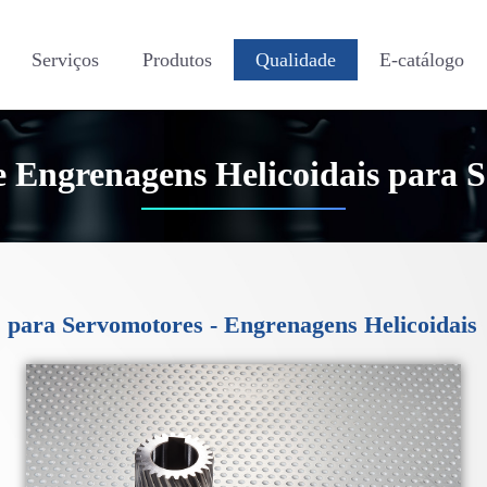
Serviços
Produtos
Qualidade
E-catálogo
 Engrenagens Helicoidais para 
para Servomotores - Engrenagens Helicoidais