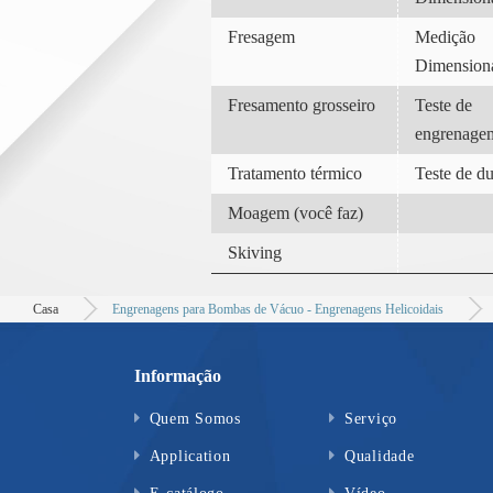
Fresagem
Medição
Dimension
Fresamento grosseiro
Teste de
engrenage
Tratamento térmico
Teste de d
Moagem (você faz)
Skiving
Casa
Engrenagens para Bombas de Vácuo - Engrenagens Helicoidais
Informação
Quem Somos
Serviço
Application
Qualidade
E-catálogo
Vídeo