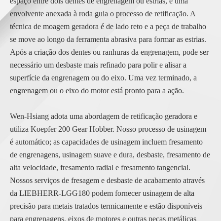
espaço entre dois dentes de engrenagem ou estrias, e uma
envolvente anexada à roda guia o processo de retificação. A
técnica de moagem geradora é de lado reto e a peça de trabalho
se move ao longo da ferramenta abrasiva para formar as estrias.
Após a criação dos dentes ou ranhuras da engrenagem, pode ser
necessário um desbaste mais refinado para polir e alisar a
superfície da engrenagem ou do eixo. Uma vez terminado, a
engrenagem ou o eixo do motor está pronto para a ação.
Wen-Hsiang adota uma abordagem de retificação geradora e
utiliza Koepfer 200 Gear Hobber. Nosso processo de usinagem
é automático; as capacidades de usinagem incluem fresamento
de engrenagens, usinagem suave e dura, desbaste, fresamento de
alta velocidade, fresamento radial e fresamento tangencial.
Nossos serviços de fresagem e desbaste de acabamento através
da LIEBHERR-LGG180 podem fornecer usinagem de alta
precisão para metais tratados termicamente e estão disponíveis
para engrenagens, eixos de motores e outras peças metálicas