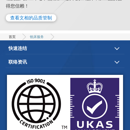
得您信赖！
查看文相的品质管制
首页
铣床服务
快速连结
关於文相
文相服务
联络资讯
应用领域
文相品質
台中市
神冈区
大明路220-2 号
电子型录
影片专区
+886-4-2524-2819-20
联络我们
+886-4-2528-0491
wenh.siang@msa.hinet.net