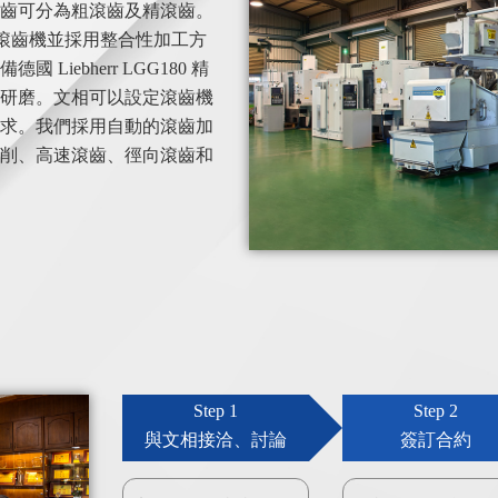
齒可分為粗滾齒及精滾齒。
C 精密滾齒機並採用整合性加工方
iebherr LGG180 精
研磨。文相可以設定滾齒機
求。我們採用自動的滾齒加
削、高速滾齒、徑向滾齒和
Step 1
Step 2
與文相接洽、討論
簽訂合約