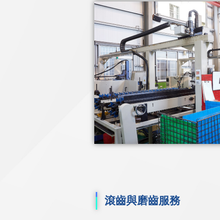
滾齒與磨齒服務