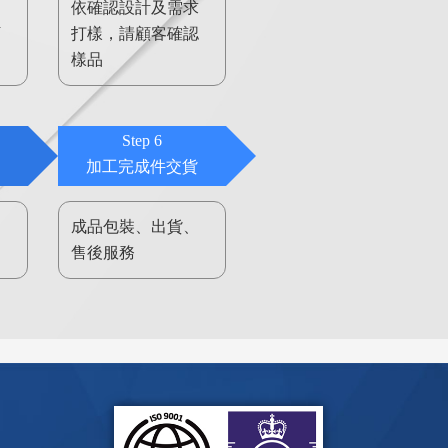
擬
依確認設計及需求
訂
打樣，請顧客確認
樣品
Step 6
加工完成件交貨
品
成品包裝、出貨、
售後服務