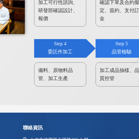
加工可行性諮詢、
確認下單及合約
研發部確認設計、
定、簽約、支付
報價
金
Step 4
Step 5
委託件加工
品管檢驗
備料、原物料品
加工成品抽樣、
管、加工生產
質控管
聯絡資訊