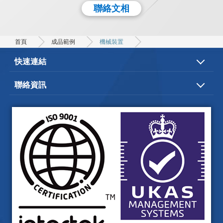
聯絡文相
首頁
成品範例
機械裝置
快速連結
關於文相
文相服務
聯絡資訊
成品範例
文相品質
台中市
神岡區
大明路220-2 號
電子型錄
影片專區
+886-4-2524-2819-20
聯絡我們
+886-4-2528-0491
wenh.siang@msa.hinet.net