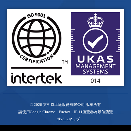
応用領域
テキスト品質
台中市
神岡區
大明路220-2 號
電子カタログ
ビデオ
+886-4-2524-2819-20
お問い合わせ
+886-4-2528-0491
wenh.siang@msa.hinet.net
© 2020
文相鐡工廠股份有限公司
版權所有
請使用Google Chrome，Firefox，IE 11瀏覽器為最佳瀏覽
サイトマップ