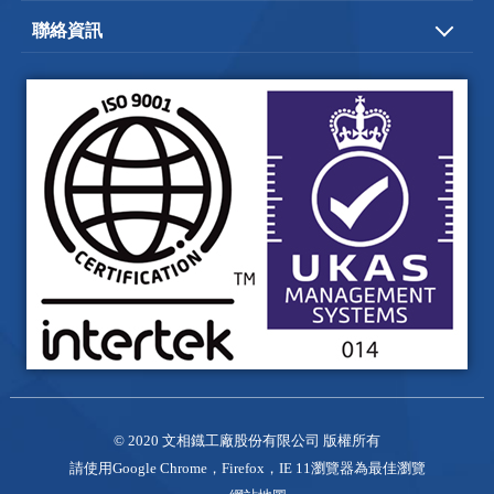
關於文相
文相服務
聯絡資訊
成品範例
文相品質
台中市
神岡區
大明路220-2 號
電子型錄
影片專區
+886-4-2524-2819-20
聯絡我們
+886-4-2528-0491
wenh.siang@msa.hinet.net
© 2020
文相鐡工廠股份有限公司
版權所有
請使用Google Chrome，Firefox，IE 11瀏覽器為最佳瀏覽